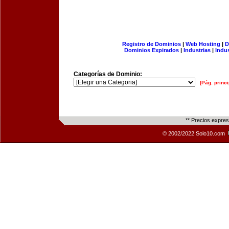
Registro de Dominios
|
Web Hosting
|
D
Dominios Expirados
|
Industrias
|
Indu
Categorías de Dominio:
[Pág. princi
** Precios expre
© 2002/2022 Solo10.com