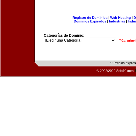
Registro de Dominios
|
Web Hosting
|
D
Dominios Expirados
|
Industrias
|
Indu
Categorías de Dominio:
[Pág. princi
** Precios expre
© 2002/2022 Solo10.com