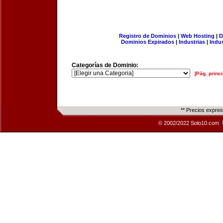
Registro de Dominios
|
Web Hosting
|
D
Dominios Expirados
|
Industrias
|
Indu
Categorías de Dominio:
[Pág. princi
** Precios expre
© 2002/2022 Solo10.com