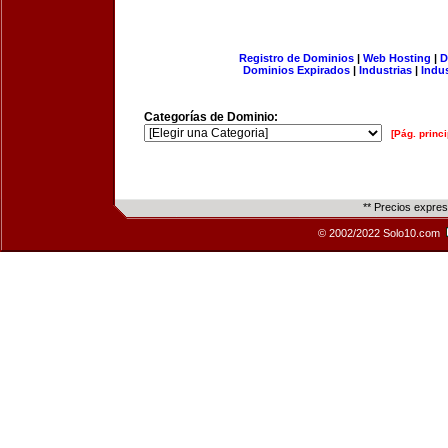
Registro de Dominios
|
Web Hosting
|
D
Dominios Expirados
|
Industrias
|
Indu
Categorías de Dominio:
[Pág. princi
** Precios expre
© 2002/2022 Solo10.com