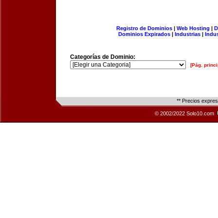
Registro de Dominios
|
Web Hosting
|
D
Dominios Expirados
|
Industrias
|
Indu
Categorías de Dominio:
[Pág. princi
** Precios expre
© 2002/2022 Solo10.com