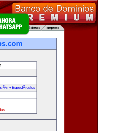
os.com
M
isiÃ³n y EspectÃ¡culos
tas