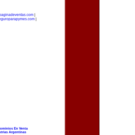
paginadeventas.com
|
eguroparapymes.com
|
ominios En Venta
strias Argentinas