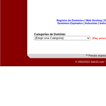
Registro de Dominios
|
Web Hosting
|
D
Dominios Expirados
|
Industrias
|
Indu
Categorías de Dominio:
[Pág. princi
** Precios expre
© 2002/2022 Solo10.com