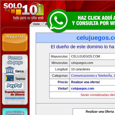
celujuegos.
El dueño de este dominio lo ha
Mayusculas:
CELUJUEGOS.COM
Minusculas:
celujuegos.com
Longitud:
10 caracteres
Categorias:
Comunicaciones y TelefonÃ­a
,
J
Precio:
Realizar una oferta!
Visitar!
celujuegos.com
Serán consideradas ofer
Realizar una Oferta