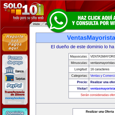
VentasMayorist
El dueño de este dominio lo ha
Mayusculas:
VENTASMAYORI
Minusculas:
ventasmayorista
Longitud:
16 caracteres
Categorias:
Ventas y Comerci
Precio:
Realizar una ofer
Visitar!
ventasmayorist
Serán consideradas ofer
Realizar una Oferta