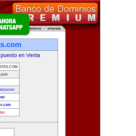
as.com
 puesto en Venta
STAS.COM
s.com
alizacion
ta!
as.com
tas