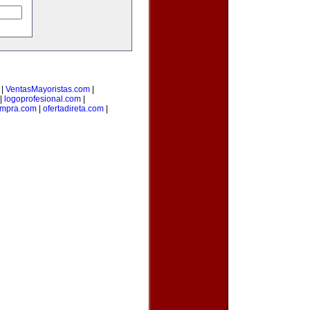
|
VentasMayoristas.com
|
|
logoprofesional.com
|
ompra.com
|
ofertadireta.com
|