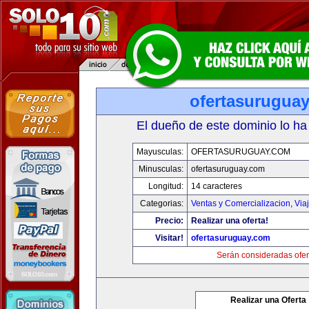
ofertasurugua
El dueño de este dominio lo ha
Mayusculas:
OFERTASURUGUAY.COM
Minusculas:
ofertasuruguay.com
Longitud:
14 caracteres
Categorias:
Ventas y Comercializacion
,
Via
Precio:
Realizar una oferta!
Visitar!
ofertasuruguay.com
Serán consideradas ofer
Realizar una Oferta