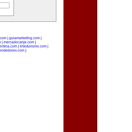
.com
|
guiamarketing.com
|
m
|
mercadocanje.com
|
entina.com
|
linksturismo.com
|
endedores.com
|