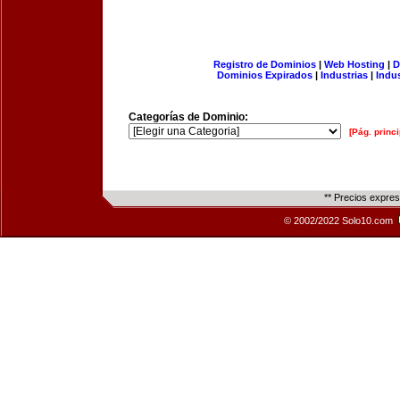
Registro de Dominios
|
Web Hosting
|
D
Dominios Expirados
|
Industrias
|
Indu
Categorías de Dominio:
[Pág. princi
** Precios expre
© 2002/2022 Solo10.com