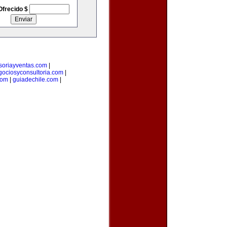
Ofrecido $
soriayventas.com
|
gociosyconsultoria.com
|
com
|
guiadechile.com
|