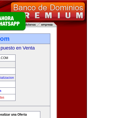
.com
 puesto en Venta
.COM
ializacion
m
tas
ealizar una Oferta