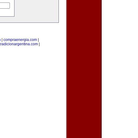
m
|
compraenergia.com
|
tradicionargentina.com
|