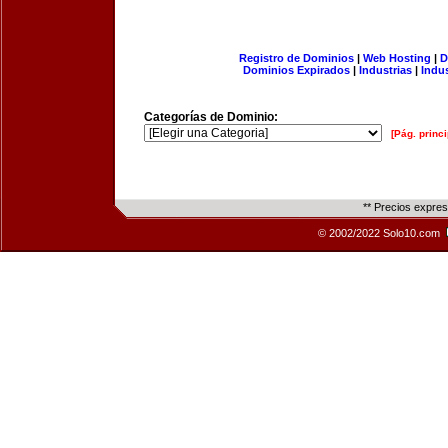
Registro de Dominios
|
Web Hosting
|
D
Dominios Expirados
|
Industrias
|
Indu
Categorías de Dominio:
[Pág. princi
** Precios expre
© 2002/2022 Solo10.com