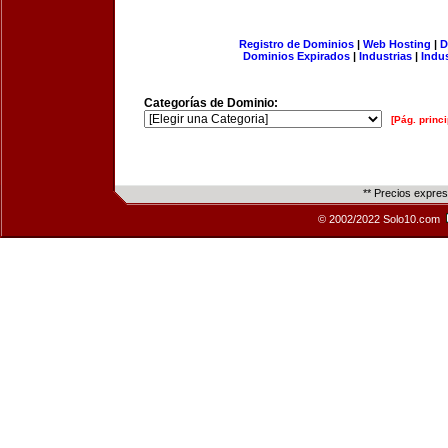
Registro de Dominios
|
Web Hosting
|
D
Dominios Expirados
|
Industrias
|
Indu
Categorías de Dominio:
[Pág. princi
** Precios expre
© 2002/2022 Solo10.com