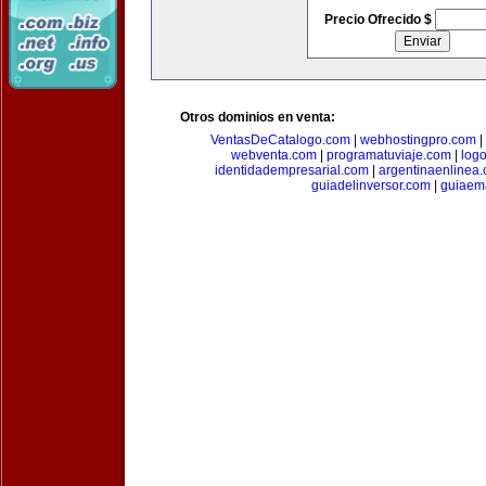
Precio Ofrecido $
Otros dominios en venta:
VentasDeCatalogo.com
|
webhostingpro.com
|
webventa.com
|
programatuviaje.com
|
log
identidadempresarial.com
|
argentinaenlinea
guiadelinversor.com
|
guiaem