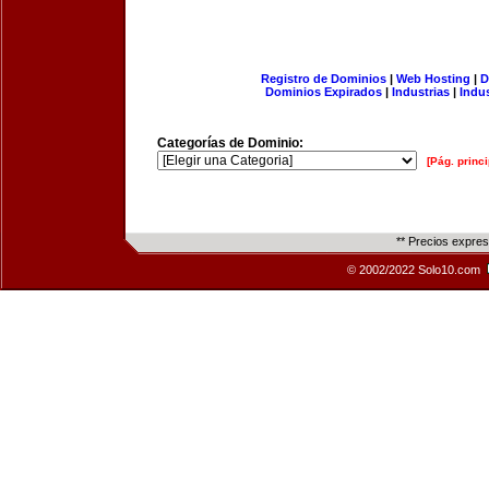
Registro de Dominios
|
Web Hosting
|
D
Dominios Expirados
|
Industrias
|
Indu
Categorías de Dominio:
[Pág. princi
** Precios expre
© 2002/2022 Solo10.com