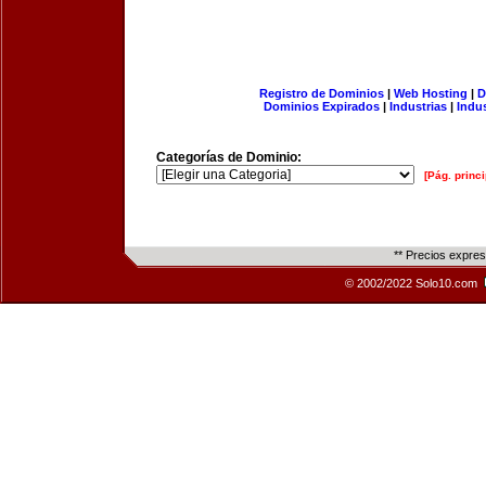
Registro de Dominios
|
Web Hosting
|
D
Dominios Expirados
|
Industrias
|
Indu
Categorías de Dominio:
[Pág. princi
** Precios expre
© 2002/2022 Solo10.com