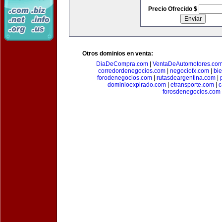
Precio Ofrecido $
Otros dominios en venta:
DiaDeCompra.com
|
VentaDeAutomotores.co
corredordenegocios.com
|
negociofx.com
|
bi
forodenegocios.com
|
rutasdeargentina.com
|
dominioexpirado.com
|
etransporte.com
|
c
forosdenegocios.com