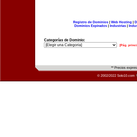
Registro de Dominios
|
Web Hosting
|
D
Dominios Expirados
|
Industrias
|
Indu
Categorías de Dominio:
[Pág. princi
** Precios expre
© 2002/2022 Solo10.com