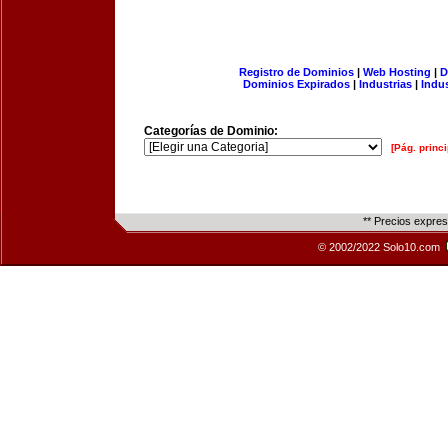
Registro de Dominios
|
Web Hosting
|
D
Dominios Expirados
|
Industrias
|
Indu
Categorías de Dominio:
[Pág. princi
** Precios expre
© 2002/2022 Solo10.com